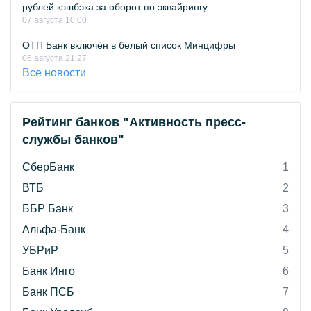
рублей кэшбэка за оборот по эквайрингу
07 августа 10:00
ОТП Банк включён в белый список Минцифры
06 августа 21:27
Все новости
Рейтинг банков "Активность пресс-
службы банков"
СберБанк
1
ВТБ
2
ББР Банк
3
Альфа-Банк
4
УБРиР
5
Банк Инго
6
Банк ПСБ
7