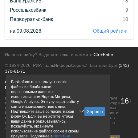
Банк Уралсиб
8
Россельхозбанк
9
Первоуральскбанк
10
на 09.08.2026
Общий рейтинг
Нашли ошибку? Выделите текст и нажмите
Ctrl+Enter
© 1994-2026.
РИА "БанкИнформСервис". Екатеринбург
(343)
370-61-71
О проекте
Политика конфиденциальности
Bankinform.ru использует cookie-
файлы и обрабатывает
Правовая информация
Для рекламодателей
персональные данные с
использованием Яндекс Метрики,
Вся информация о продуктах банков, размещенная на портале
16+
Google Analytics. Это улучшает работу
bankinform.ru, носит исключительно ознакомительный характер и
сайта и взаимодействие с ним.
не является публичной офертой, определяемой положениями
Подтвердите ваше согласие, нажав
ГК РФ. Информация не содержит точного и полного описания, и
кнопу Ок. Если вы не хотите, чтобы
может быть изменена. Конечные условия уточняйте на сайтах
ваши данные обрабатывались,
банков или при личном обращении. Исключительное право на
пожалуйста, ограничьте
товарные знаки принадлежит их правообладателям.
использование файлов cookie в своём
браузере. Подробнее в
Политике