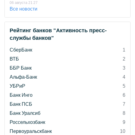
06 августа 21:27
Все новости
Рейтинг банков "Активность пресс-
службы банков"
СберБанк
1
ВТБ
2
ББР Банк
3
Альфа-Банк
4
УБРиР
5
Банк Инго
6
Банк ПСБ
7
Банк Уралсиб
8
Россельхозбанк
9
Первоуральскбанк
10