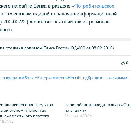
е на сайте Банка в разделе «
Потребительское
в по телефонам единой справочно-информационной
0) 700-00-22 (звонок бесплатный как из регионов
онов).
отозвана приказом Банка России ОД-400 от 08.02.2016)
0
 по кредитам
Банк «Интеркоммерц»
Новый год
Кредиты наличными
ефинансирование кредитов
Челиндбанк проводит акцию «Ста
ыми экономит клиентам
на знания»
ть ежемесячного платежа
04 августа 13:14
ста 14:20