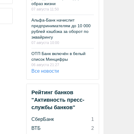
образ жизни
07 августа 11:50
Альфа-Банк начислит
предпринимателям до 10 000
рублей кэшбэка за оборот по
эквайрингу
07 августа 10:00
ОТП Банк включён в белый
список Минцифры
06 августа 21:27
Все новости
Рейтинг банков
"Активность пресс-
службы банков"
СберБанк
1
ВТБ
2