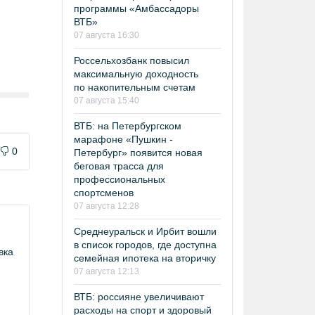
программы «Амбассадоры
ВТБ»
07 августа 16:30
Россельхозбанк повысил
максимальную доходность
по накопительным счетам
07 августа 15:40
ВТБ: на Петербургском
марафоне «Пушкин -
0
Петербург» появится новая
беговая трасса для
профессиональных
спортсменов
07 августа 12:28
Среднеуральск и Ирбит вошли
в список городов, где доступна
вка
семейная ипотека на вторичку
07 августа 12:13
ВТБ: россияне увеличивают
расходы на спорт и здоровый