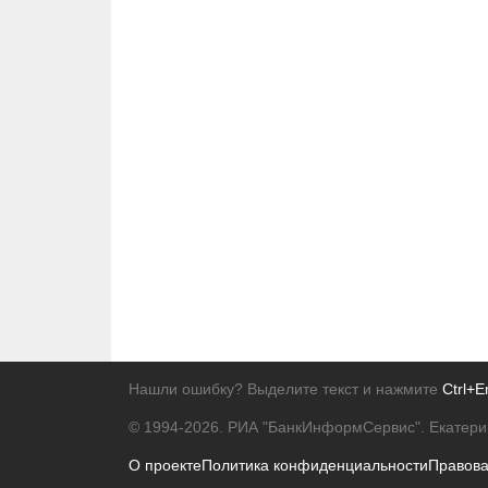
Нашли ошибку? Выделите текст и нажмите
Ctrl+E
© 1994-2026.
РИА "БанкИнформСервис". Екатери
О проекте
Политика конфиденциальности
Правов