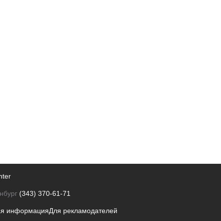
nter
нбург
(343) 370-61-71
ая информация
Для рекламодателей