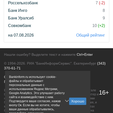
Россельхозбанк
7
(-2)
Банк Инго
8
Банк Уралсиб
9
Совкомбанк
10
(+2)
на 07.08.2026
Общий рейтинг
Нашли ошибку? Выделите текст и нажмите
Ctrl+Enter
© 1994-2026.
РИА "БанкИнформСервис". Екатеринбург
(343)
370-61-71
О проекте
Политика конфиденциальности
Bankinform.ru использует cookie-
файлы и обрабатывает
Правовая информация
Для рекламодателей
персональные данные с
использованием Яндекс Метрики,
Вся информация о продуктах банков, размещенная на портале
16+
Google Analytics. Это улучшает работу
bankinform.ru, носит исключительно ознакомительный характер и
сайта и взаимодействие с ним.
не является публичной офертой, определяемой положениями
Подтвердите ваше согласие, нажав
ГК РФ. Информация не содержит точного и полного описания, и
кнопу Ок. Если вы не хотите, чтобы
может быть изменена. Конечные условия уточняйте на сайтах
ваши данные обрабатывались,
банков или при личном обращении. Исключительное право на