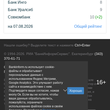
Банк Инго
8
Банк Уралсиб
9
Совкомбанк
10
(+2)
на 07.08.2026
Общий рейтинг
Нашли ошибку? Выделите текст и нажмите
Ctrl+Enter
© 1994-2026.
РИА "БанкИнформСервис". Екатеринбург
(343)
370-61-71
О проекте
Политика конфиденциальности
Bankinform.ru использует cookie-
файлы и обрабатывает
Правовая информация
Для рекламодателей
персональные данные с
использованием Яндекс Метрики,
Вся информация о продуктах банков, размещенная на портале
16+
Google Analytics. Это улучшает работу
bankinform.ru, носит исключительно ознакомительный характер и
сайта и взаимодействие с ним.
не является публичной офертой, определяемой положениями
Подтвердите ваше согласие, нажав
ГК РФ. Информация не содержит точного и полного описания, и
кнопу Ок. Если вы не хотите, чтобы
может быть изменена. Конечные условия уточняйте на сайтах
ваши данные обрабатывались,
банков или при личном обращении. Исключительное право на
пожалуйста, ограничьте
товарные знаки принадлежит их правообладателям.
использование файлов cookie в своём