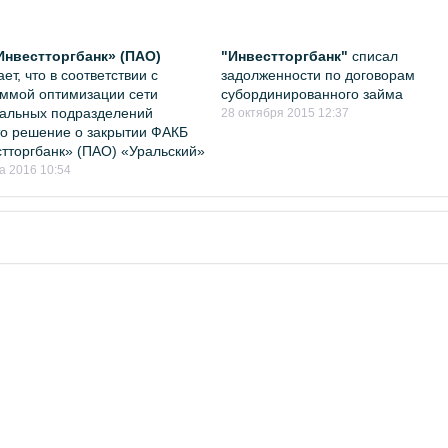
Инвестторгбанк» (ПАО)
"Инвестторгбанк"
списал
ет, что в соответствии с
задолженности по договорам
ммой оптимизации сети
субординированного займа
альных подразделений
28 октября 2015 12:37
о решение о закрытии ФАКБ
тторгбанк» (ПАО) «Уральский»
а 2016 10:54