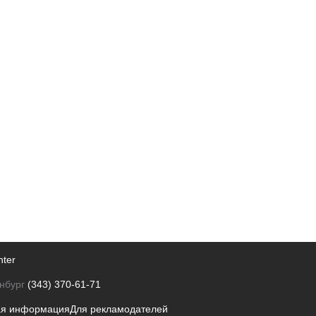
nter
нбург
(343) 370-61-71
ая информация
Для рекламодателей