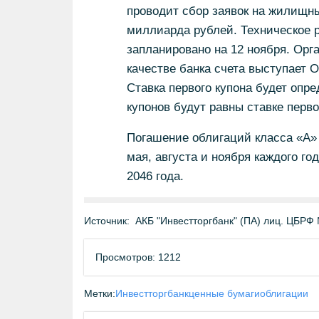
проводит сбор заявок на жилищны
миллиарда рублей. Техническое 
запланировано на 12 ноября. Орг
качестве банка счета выступает
Ставка первого купона будет опр
купонов будут равны ставке перво
Погашение облигаций класса «А» 
мая, августа и ноября каждого г
2046 года.
Источник:
АКБ "Инвестторгбанк" (ПА) лиц. ЦБРФ №
Просмотров: 1212
Метки:
Инвестторгбанк
ценные бумаги
облигации