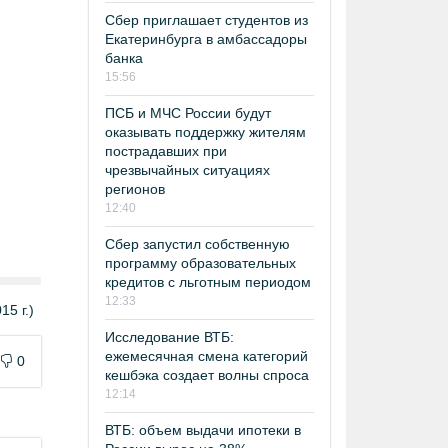
Сбер приглашает студентов из
Екатеринбурга в амбассадоры
банка
15:56
ПСБ и МЧС России будут
оказывать поддержку жителям
пострадавших при
чрезвычайных ситуациях
регионов
12:40
Сбер запустил собственную
программу образовательных
кредитов с льготным периодом
12:33
5 г.)
Исследование ВТБ:
ежемесячная смена категорий
0
кешбэка создает волны спроса
12:14
ВТБ: объем выдачи ипотеки в