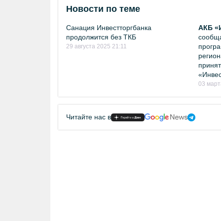
Новости по теме
Санация Инвестторгбанка
АКБ «
продолжится без ТКБ
сообща
програ
29 августа 2025 21:11
регион
принят
«Инвес
03 март
Читайте нас в