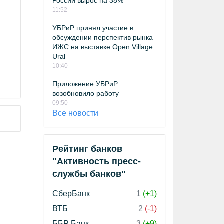
России вырос на 38%
11:52
УБРиР принял участие в
обсуждении перспектив рынка
ИЖС на выставке Open Village
Ural
10:40
Приложение УБРиР
возобновило работу
09:50
Все новости
Рейтинг банков
"Активность пресс-
службы банков"
СберБанк
1
(+1)
ВТБ
2
(-1)
ББР Банк
3
(+9)