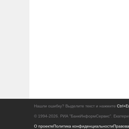
Нашли ошибку? Выделите текст и нажмите
Ctrl+E
© 1994-2026.
РИА "БанкИнформСервис". Екатери
О проекте
Политика конфиденциальности
Правов