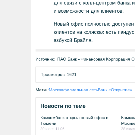
для связи с колл-центром банка 
и возможности для клиентов.
Новый офис полностью доступен 
клиентов на колясках есть панду
азбукой Брайля.
Источник:
ПАО Банк «Финансовая Корпорация О
Просмотров: 1621
Метки:
Москва
филиальная сеть
Банк «Открытие»
Новости по теме
Камкомбанк открыл новый офис в
Камком
Тюмени
Москв
30 июля 11:06
28 июля