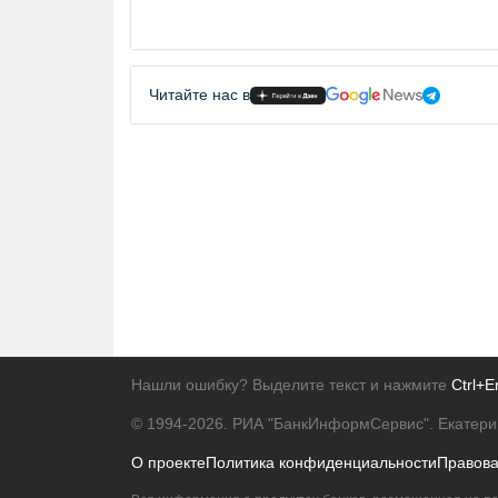
Читайте нас в
Нашли ошибку? Выделите текст и нажмите
Ctrl+E
© 1994-2026.
РИА "БанкИнформСервис". Екатери
О проекте
Политика конфиденциальности
Правов