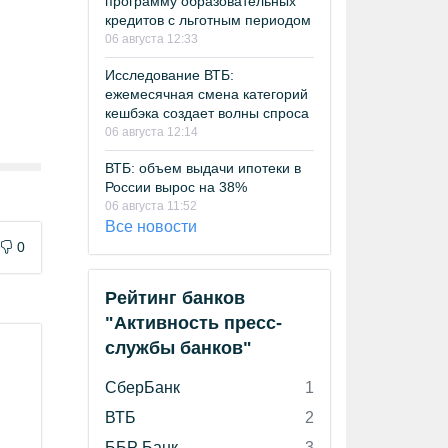
программу образовательных
кредитов с льготным периодом
06 августа 12:33
Исследование ВТБ:
ежемесячная смена категорий
кешбэка создает волны спроса
06 августа 12:14
ВТБ: объем выдачи ипотеки в
России вырос на 38%
06 августа 11:52
Все новости
0
Рейтинг банков
"Активность пресс-
службы банков"
СберБанк
1
ВТБ
2
ББР Банк
3