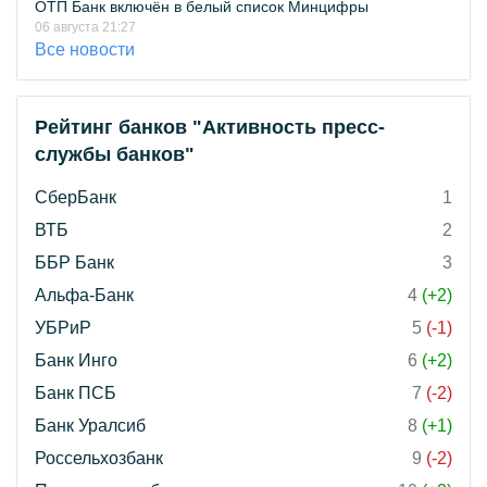
ОТП Банк включён в белый список Минцифры
06 августа 21:27
Все новости
Рейтинг банков "Активность пресс-
службы банков"
СберБанк
1
ВТБ
2
ББР Банк
3
Альфа-Банк
4
(+2)
УБРиР
5
(-1)
Банк Инго
6
(+2)
Банк ПСБ
7
(-2)
Банк Уралсиб
8
(+1)
Россельхозбанк
9
(-2)