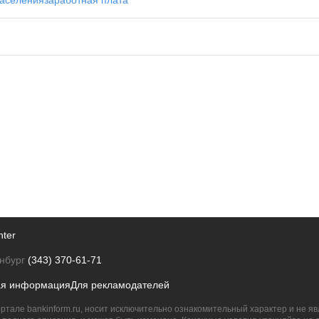
аселения
заработная плата
nter
нбург
(343) 370-61-71
ая информация
Для рекламодателей
ртале bankinform.ru, носит исключительно ознакомительный характер и не 