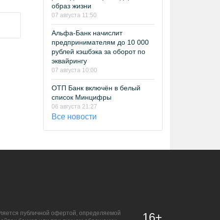
образ жизни
07 августа 11:50
Альфа-Банк начислит
предпринимателям до 10 000
рублей кэшбэка за оборот по
эквайрингу
07 августа 10:00
ОТП Банк включён в белый
список Минцифры
06 августа 21:27
Все новости
является публичной офертой, определяемой
16+