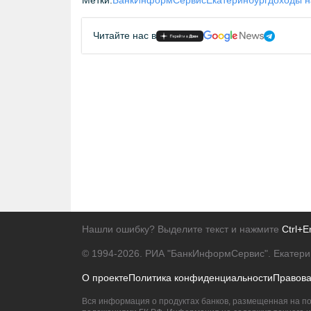
Метки:
БанкИнформСервис
Екатеринбург
доходы н
Читайте нас в
Нашли ошибку? Выделите текст и нажмите
Ctrl+E
© 1994-2026.
РИА "БанкИнформСервис". Екатери
О проекте
Политика конфиденциальности
Правов
Вся информация о продуктах банков, размещенная на по