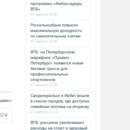
программы «Амбассадоры
ВТБ»
07 августа 16:30
Россельхозбанк повысил
максимальную доходность
по накопительным счетам
07 августа 15:40
ВТБ: на Петербургском
марафоне «Пушкин -
Петербург» появится новая
беговая трасса для
профессиональных
спортсменов
07 августа 12:28
Среднеуральск и Ирбит вошли
рвис»
в список городов, где доступна
семейная ипотека на вторичку
07 августа 12:13
0
ВТБ: россияне увеличивают
расходы на спорт и здоровый