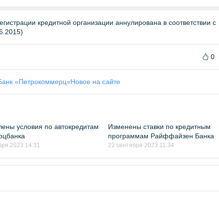
егистрации кредитной организации аннулирована в соответствии с
6.2015)
0
Банк «Петрокоммерц»
Новое на сайте
ены условия по автокредитам
Изменены ставки по кредитным
оцбанка
программам Райффайзен Банка
бря 2023 14:31
22 сентября 2023 11:34