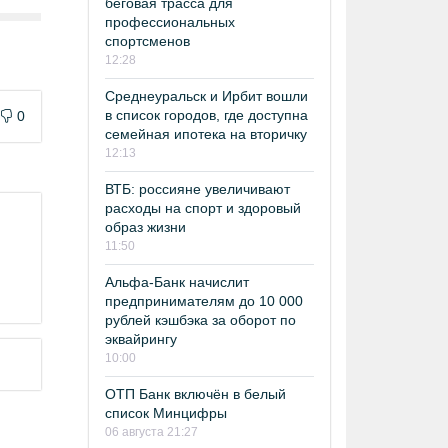
беговая трасса для
профессиональных
спортсменов
12:28
Среднеуральск и Ирбит вошли
в список городов, где доступна
0
семейная ипотека на вторичку
12:13
ВТБ: россияне увеличивают
расходы на спорт и здоровый
образ жизни
11:50
Альфа-Банк начислит
предпринимателям до 10 000
рублей кэшбэка за оборот по
эквайрингу
10:00
ОТП Банк включён в белый
список Минцифры
06 августа 21:27