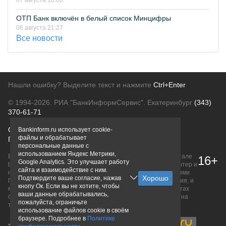
07 августа 10:00
ОТП Банк включён в белый список Минцифры
06 августа 21:27
Все новости
Нашли ошибку? Выделите текст и нажмите
Ctrl+Enter
© 1994-2026.
РИА "БанкИнформСервис". Екатеринбург
(343)
370-61-71
О проекте
Политика конфиденциальности
Bankinform.ru использует cookie-
файлы и обрабатывает
Правовая информация
Для рекламодателей
персональные данные с
использованием Яндекс Метрики,
Вся информация о продуктах банков, размещенная на портале
16+
Google Analytics. Это улучшает работу
bankinform.ru, носит исключительно ознакомительный характер и
сайта и взаимодействие с ним.
не является публичной офертой, определяемой положениями
Подтвердите ваше согласие, нажав
ГК РФ. Информация не содержит точного и полного описания, и
кнопу Ок. Если вы не хотите, чтобы
может быть изменена. Конечные условия уточняйте на сайтах
ваши данные обрабатывались,
банков или при личном обращении. Исключительное право на
пожалуйста, ограничьте
товарные знаки принадлежит их правообладателям.
использование файлов cookie в своём
браузере. Подробнее в
Политике