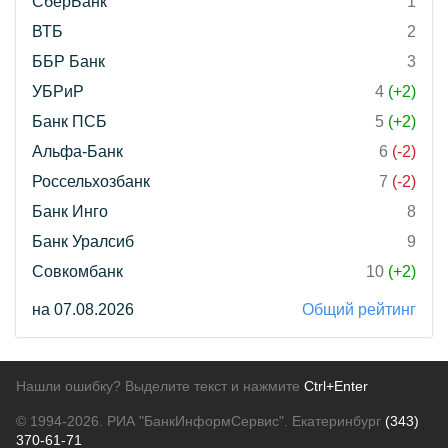
СберБанк
1
ВТБ
2
ББР Банк
3
УБРиР
4
(+2)
Банк ПСБ
5
(+2)
Альфа-Банк
6
(-2)
Россельхозбанк
7
(-2)
Банк Инго
8
Банк Уралсиб
9
Совкомбанк
10
(+2)
на 07.08.2026
Общий рейтинг
Нашли ошибку? Выделите текст и нажмите
Ctrl+Enter
© 1994-2026.
РИА "БанкИнформСервис". Екатеринбург
(343)
370-61-71