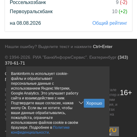
Россельхозбанк
9
(-2)
Первоуральскбанк
10
(+2)
на 08.08.2026
Общий рейтинг
Нашли ошибку? Выделите текст и нажмите
Ctrl+Enter
© 1994-2026.
РИА "БанкИнформСервис". Екатеринбург
(343)
370-61-71
О проекте
Политика конфиденциальности
Bankinform.ru использует cookie-
файлы и обрабатывает
Правовая информация
Для рекламодателей
персональные данные с
использованием Яндекс Метрики,
Вся информация о продуктах банков, размещенная на портале
16+
Google Analytics. Это улучшает работу
bankinform.ru, носит исключительно ознакомительный характер и
сайта и взаимодействие с ним.
не является публичной офертой, определяемой положениями
Подтвердите ваше согласие, нажав
ГК РФ. Информация не содержит точного и полного описания, и
кнопу Ок. Если вы не хотите, чтобы
может быть изменена. Конечные условия уточняйте на сайтах
ваши данные обрабатывались,
банков или при личном обращении. Исключительное право на
пожалуйста, ограничьте
товарные знаки принадлежит их правообладателям.
использование файлов cookie в своём
браузере. Подробнее в
Политике
конфиденциальности
.