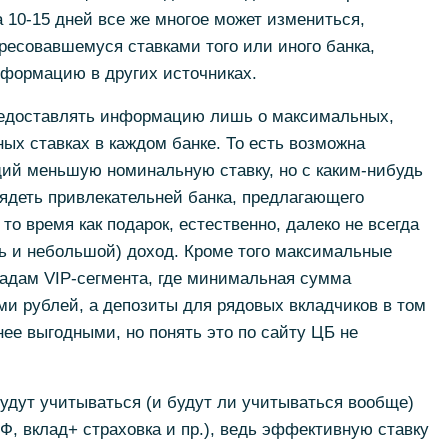
а 10-15 дней все же многое может измениться,
ересовавшемуся ставками того или иного банка,
нформацию в других источниках.
редоставлять информацию лишь о максимальных,
х ставках в каждом банке. То есть возможна
щий меньшую номинальную ставку, но с каким-нибудь
лядеть привлекательней банка, предлагающего
о время как подарок, естественно, далеко не всегда
ь и небольшой) доход. Кроме того максимальные
ладам VIP-сегмента, где минимальная сумма
и рублей, а депозиты для рядовых вкладчиков в том
нее выгодными, но понять это по сайту ЦБ не
будут учитываться (и будут ли учитываться вообще)
, вклад+ страховка и пр.), ведь эффективную ставку