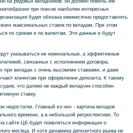
но на рядовых вкладчиков: он должен помочь им
многообразии при поиске наиболее интересных
организация будет обязана ежемесячно предоставлять
своих максимальных ставок по вкладам. При этом
ься по срокам и по валютам. Эти данные и будут
будут указываться не номинальные, а эффективные
 платежей, связанных с исполнением договора,
 при вкладах с очень высокими ставками, и даже
ручают клиентам при оформлении депозита. К такому
удив, что далеко не каждый вкладчик способен
тивную ставку.
и недостатки. Главный из них - картина вкладов
ального времени, а в небольшой ретроспективе. То
 на сайте ЦБ будет появляться информация о
ого месяца. И хотя динамика депозитного рынка не