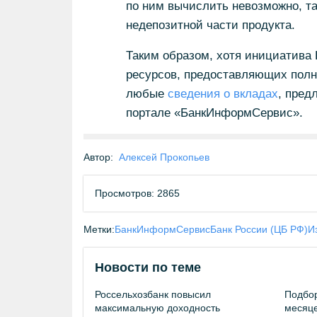
по ним вычислить невозможно, та
недепозитной части продукта.
Таким образом, хотя инициатива 
ресурсов, предоставляющих полн
любые
сведения о вкладах
, пред
портале «БанкИнформСервис».
Автор:
Алексей Прокопьев
Просмотров: 2865
Метки:
БанкИнформСервис
Банк России (ЦБ РФ)
И
Новости по теме
Россельхозбанк повысил
Подбор
максимальную доходность
месяце