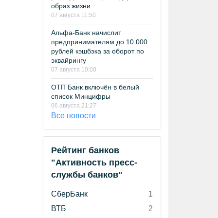
образ жизни
07 августа 11:50
Альфа-Банк начислит
предпринимателям до 10 000
рублей кэшбэка за оборот по
эквайрингу
07 августа 10:00
ОТП Банк включён в белый
список Минцифры
06 августа 21:27
Все новости
Рейтинг банков
"Активность пресс-
службы банков"
СберБанк
1
ВТБ
2