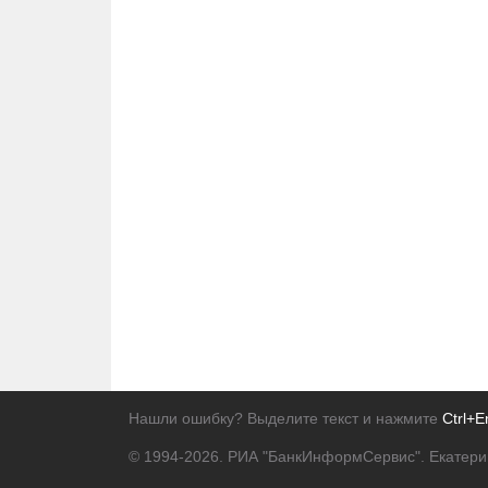
Нашли ошибку? Выделите текст и нажмите
Ctrl+E
© 1994-2026.
РИА "БанкИнформСервис". Екатери