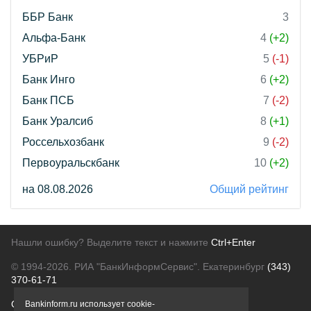
ББР Банк
3
Альфа-Банк
4
(+2)
УБРиР
5
(-1)
Банк Инго
6
(+2)
Банк ПСБ
7
(-2)
Банк Уралсиб
8
(+1)
Россельхозбанк
9
(-2)
Первоуральскбанк
10
(+2)
на 08.08.2026
Общий рейтинг
Нашли ошибку? Выделите текст и нажмите
Ctrl+Enter
© 1994-2026.
РИА "БанкИнформСервис". Екатеринбург
(343)
370-61-71
О проекте
Политика конфиденциальности
Bankinform.ru использует cookie-