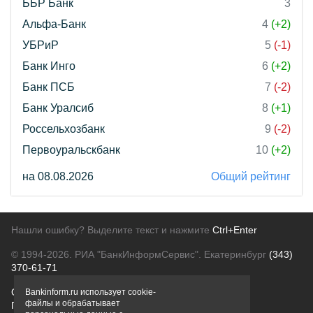
ББР Банк
3
Альфа-Банк
4
(+2)
УБРиР
5
(-1)
Банк Инго
6
(+2)
Банк ПСБ
7
(-2)
Банк Уралсиб
8
(+1)
Россельхозбанк
9
(-2)
Первоуральскбанк
10
(+2)
на 08.08.2026
Общий рейтинг
Нашли ошибку? Выделите текст и нажмите
Ctrl+Enter
© 1994-2026.
РИА "БанкИнформСервис". Екатеринбург
(343)
370-61-71
О проекте
Политика конфиденциальности
Bankinform.ru использует cookie-
файлы и обрабатывает
Правовая информация
Для рекламодателей