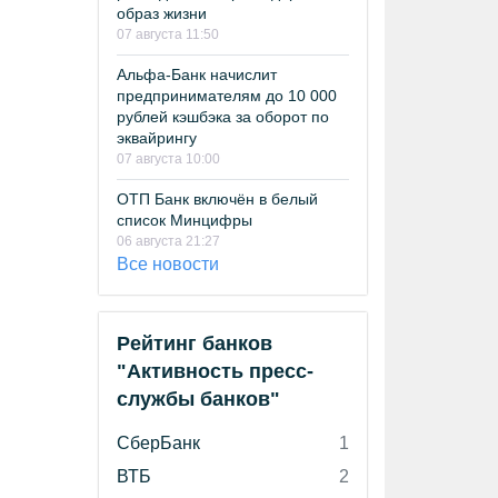
образ жизни
07 августа 11:50
Альфа-Банк начислит
предпринимателям до 10 000
рублей кэшбэка за оборот по
эквайрингу
07 августа 10:00
ОТП Банк включён в белый
список Минцифры
06 августа 21:27
Все новости
Рейтинг банков
"Активность пресс-
службы банков"
СберБанк
1
ВТБ
2