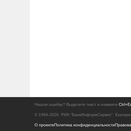
Нашли ошибку? Выделите текст и нажмите
Ctrl+E
© 1994-2026.
РИА "БанкИнформСервис". Екатери
О проекте
Политика конфиденциальности
Правов