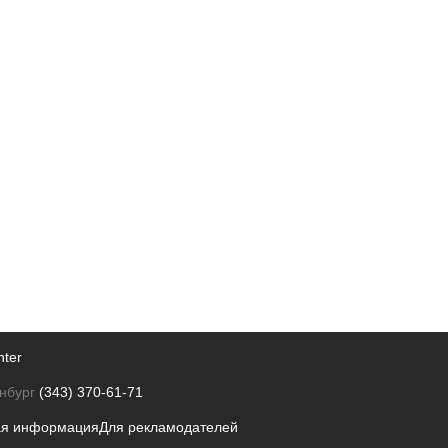
nter
нбург
(343) 370-61-71
ая информация
Для рекламодателей