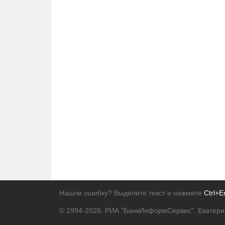
Нашли ошибку? Выделите текст и нажмите
Ctrl+E
© 1994-2026.
РИА "БанкИнформСервис". Екатери