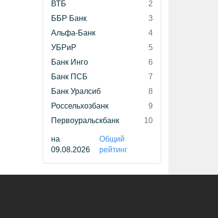
ВТБ
2
ББР Банк
3
Альфа-Банк
4
УБРиР
5
Банк Инго
6
Банк ПСБ
7
Банк Уралсиб
8
Россельхозбанк
9
Первоуральскбанк
10
на
Общий
09.08.2026
рейтинг