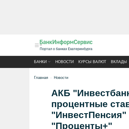
Портал о банках Екатеринбурга
БАНКИ
НОВОСТИ
КУРСЫ ВАЛЮТ
ВКЛАДЫ
Главная
Новости
АКБ "Инвестбанк
процентные став
"ИнвестПенсия" 
"Проценты+"