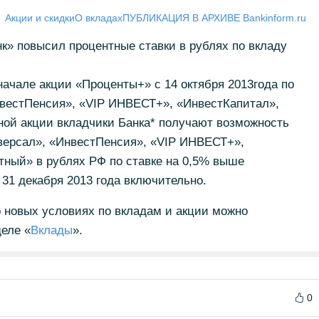
Акции и скидки
О вкладах
ПУБЛИКАЦИЯ В АРХИВЕ Bankinform.ru
нк» повысил процентные ставки в рублях по вкладу
начале акции «Проценты+» с 14 октября 2013года по
вестПенсия», «VIP ИНВЕСТ+», «ИнвестКапитал»,
ой акции вкладчики Банка* получают возможность
версал», «ИнвестПенсия», «VIP ИНВЕСТ+»,
ный» в рублях РФ по ставке на 0,5% выше
 31 декабря 2013 года включительно.
 новых условиях по вкладам и акции можно
деле «
Вклады
».
0