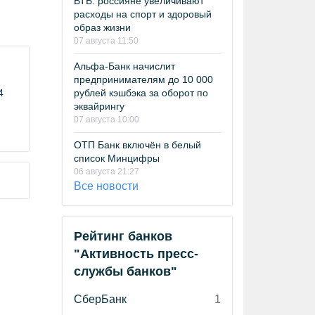
ВТБ: россияне увеличивают
расходы на спорт и здоровый
образ жизни
07 августа 11:50
Альфа-Банк начислит
предпринимателям до 10 000
4
рублей кэшбэка за оборот по
эквайрингу
07 августа 10:00
ОТП Банк включён в белый
список Минцифры
06 августа 21:27
Все новости
Рейтинг банков
"Активность пресс-
службы банков"
СберБанк
1