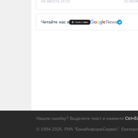
04 августа 14:20
30 июля
Читайте нас в
Нашли ошибку? Выделите текст и нажмите
Ctrl+E
© 1994-2026.
РИА "БанкИнформСервис". Екатери