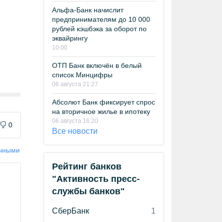
Альфа-Банк начислит
предпринимателям до 10 000
рублей кэшбэка за оборот по
эквайрингу
10:00
ОТП Банк включён в белый
список Минцифры
06 августа 21:27
Абсолют Банк фиксирует спрос
на вторичное жилье в ипотеку
06 августа 16:20
0
Все новости
ичными
Рейтинг банков
"Активность пресс-
службы банков"
СберБанк
1