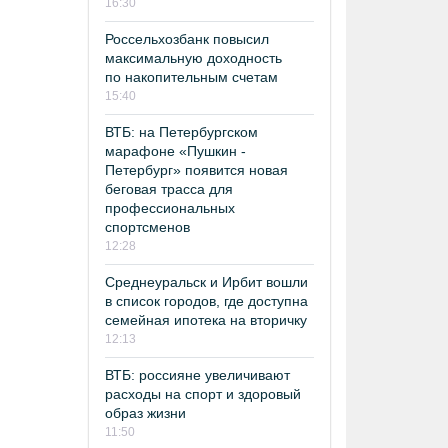
16:30
Россельхозбанк повысил
максимальную доходность
по накопительным счетам
15:40
ВТБ: на Петербургском
марафоне «Пушкин -
Петербург» появится новая
беговая трасса для
профессиональных
спортсменов
12:28
Среднеуральск и Ирбит вошли
в список городов, где доступна
семейная ипотека на вторичку
12:13
ВТБ: россияне увеличивают
расходы на спорт и здоровый
образ жизни
11:50