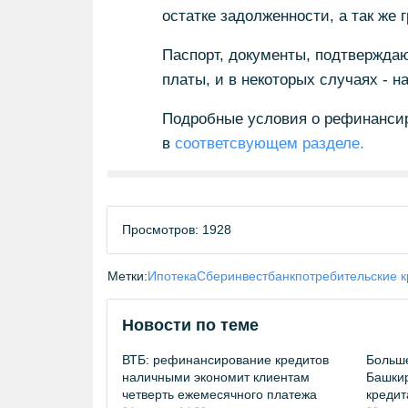
остатке задолженности, а так же
Паспорт, документы, подтвержда
платы, и в некоторых случаях - 
Подробные условия о рефинансиро
в
соответсвующем разделе.
Просмотров: 1928
Метки:
Ипотека
Сберинвестбанк
потребительские 
Новости по теме
ВТБ: рефинансирование кредитов
Больше
наличными экономит клиентам
Башкир
четверть ежемесячного платежа
креди