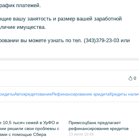
 график платежей.
ющие вашу занятость и размер вашей заработной
наличие имущества.
вании вы можете узнать по тел. (343)379-23-03 или
0
кредиты
Автокредитование
Рефинансирование кредита
Кредиты нал
 10,5 тысяч семей в УрФО и
Примсоцбанк предлагает
ии решили свои проблемы с
рефинансирование кредитов
тами с помощью Сбера
23 июля 10:48