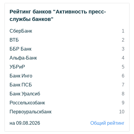
Рейтинг банков "Активность пресс-
службы банков"
СберБанк
1
ВТБ
2
ББР Банк
3
Альфа-Банк
4
УБРиР
5
Банк Инго
6
Банк ПСБ
7
Банк Уралсиб
8
Россельхозбанк
9
Первоуральскбанк
10
на 09.08.2026
Общий рейтинг