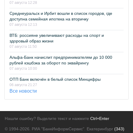
07 августа 12:28
Среднеуральск и Ирбит вошли в список городов, где
доступна семейная ипотека на вторичку
07 августа 12:13
ВТБ: россияне увеличивают расходы на спорт и
здоровый образ жизни
07 августа 11:50
Альфа-Банк начислит предпринимателям до 10 000
рублей кэшбэка за оборот по эквайрингу
07 августа 10:00
ОТП Банк включён в белый список Минцифры
06 августа 21:27
Все новости
Нашли ошибку? Выделите текст и нажмите
Ctrl+Enter
© 1994-2026.
РИА "БанкИнформСервис". Екатеринбург
(343)