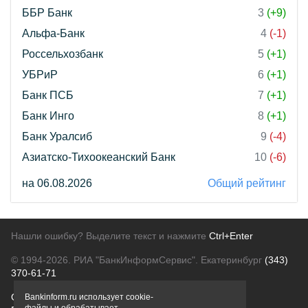
ББР Банк
3
(+9)
Альфа-Банк
4
(-1)
Россельхозбанк
5
(+1)
УБРиР
6
(+1)
Банк ПСБ
7
(+1)
Банк Инго
8
(+1)
Банк Уралсиб
9
(-4)
Азиатско-Тихоокеанский Банк
10
(-6)
на 06.08.2026
Общий рейтинг
Нашли ошибку? Выделите текст и нажмите
Ctrl+Enter
© 1994-2026.
РИА "БанкИнформСервис". Екатеринбург
(343)
370-61-71
О проекте
Политика конфиденциальности
Bankinform.ru использует cookie-