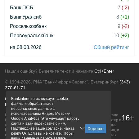
Банк ПСБ
7
(-2)
Банк Уралсиб
8
(+1)
Россельхозбанк
9
(-2)
Первоуральскбанк
10
(+2)
на 08.08.2026
Общий рейтинг
Нашли ошибку? Выделите текст и нажмите
Ctrl+Enter
© 1994-2026.
РИА "БанкИнформСервис". Екатеринбург
(343)
370-61-71
О проекте
Политика конфиденциальности
Bankinform.ru использует cookie-
файлы и обрабатывает
Правовая информация
Для рекламодателей
персональные данные с
использованием Яндекс Метрики,
Вся информация о продуктах банков, размещенная на портале
16+
Google Analytics. Это улучшает работу
bankinform.ru, носит исключительно ознакомительный характер и
сайта и взаимодействие с ним.
не является публичной офертой, определяемой положениями
Подтвердите ваше согласие, нажав
ГК РФ. Информация не содержит точного и полного описания, и
кнопу Ок. Если вы не хотите, чтобы
может быть изменена. Конечные условия уточняйте на сайтах
ваши данные обрабатывались,