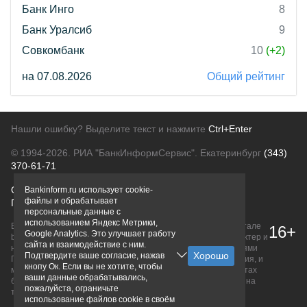
Банк Инго
8
Банк Уралсиб
9
Совкомбанк
10
(+2)
на 07.08.2026
Общий рейтинг
Нашли ошибку? Выделите текст и нажмите
Ctrl+Enter
© 1994-2026.
РИА "БанкИнформСервис". Екатеринбург
(343)
370-61-71
О проекте
Политика конфиденциальности
Bankinform.ru использует cookie-
файлы и обрабатывает
Правовая информация
Для рекламодателей
персональные данные с
использованием Яндекс Метрики,
Вся информация о продуктах банков, размещенная на портале
16+
Google Analytics. Это улучшает работу
bankinform.ru, носит исключительно ознакомительный характер и
сайта и взаимодействие с ним.
не является публичной офертой, определяемой положениями
Подтвердите ваше согласие, нажав
ГК РФ. Информация не содержит точного и полного описания, и
кнопу Ок. Если вы не хотите, чтобы
может быть изменена. Конечные условия уточняйте на сайтах
ваши данные обрабатывались,
банков или при личном обращении. Исключительное право на
пожалуйста, ограничьте
товарные знаки принадлежит их правообладателям.
использование файлов cookie в своём