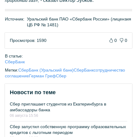
- сказал Виктор Зубков.
природный газ»,
Источник:
Уральский банк ПАО «Сбербанк России» (лицензия
ЦБ РФ № 1481)
Просмотров: 1590
0
0
В статье:
СберБанк
Метки:
СберБанк (Уральский банк)
СберБанк
сотрудничество
соглашение
Герман Греф
Сбер
Новости по теме
Сбер приглашает студентов из Екатеринбурга в
амбассадоры банка
06 августа 15:56
Сбер запустил собственную программу образовательных
кредитов с льготным периодом