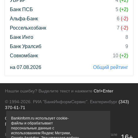
УБРиР
4
(+2)
Банк ПСБ
5
(+2)
Альфа-Банк
6
(-2)
Россельхозбанк
7
(-2)
Банк Инго
8
Банк Уралсиб
9
Совкомбанк
10
(+2)
на 07.08.2026
Общий рейтинг
Нашли ошибку? Выделите текст и нажмите
Ctrl+Enter
© 1994-2026.
РИА "БанкИнформСервис". Екатеринбург
(343)
370-61-71
О проекте
Политика конфиденциальности
Bankinform.ru использует cookie-
файлы и обрабатывает
Правовая информация
Для рекламодателей
персональные данные с
использованием Яндекс Метрики,
Вся информация о продуктах банков, размещенная на портале
16+