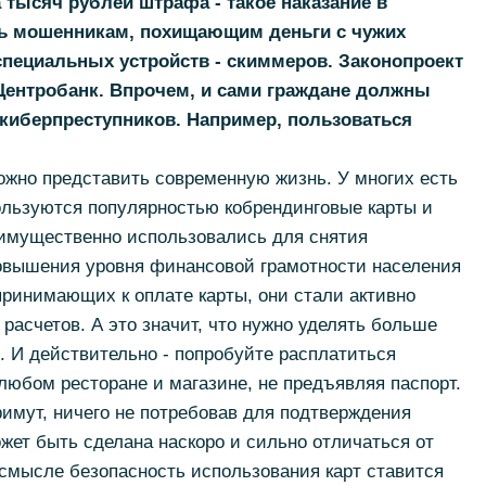
тысяч рублей штрафа - такое наказание в
ь мошенникам, похищающим деньги с чужих
пециальных устройств - скиммеров. Законопроект
Центробанк. Впрочем, и сами граждане должны
 киберпреступников. Например, пользоваться
ожно представить современную жизнь. У многих есть
ользуются популярностью кобрендинговые карты и
еимущественно использовались для снятия
повышения уровня финансовой грамотности населения
принимающих к оплате карты, они стали активно
расчетов. А это значит, что нужно уделять больше
 И действительно - попробуйте расплатиться
 любом ресторане и магазине, не предъявляя паспорт.
римут, ничего не потребовав для подтверждения
жет быть сделана наскоро и сильно отличаться от
м смысле безопасность использования карт ставится