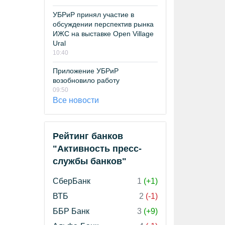
УБРиР принял участие в
обсуждении перспектив рынка
ИЖС на выставке Open Village
Ural
10:40
Приложение УБРиР
возобновило работу
09:50
Все новости
Рейтинг банков
"Активность пресс-
службы банков"
СберБанк
1
(+1)
ВТБ
2
(-1)
ББР Банк
3
(+9)