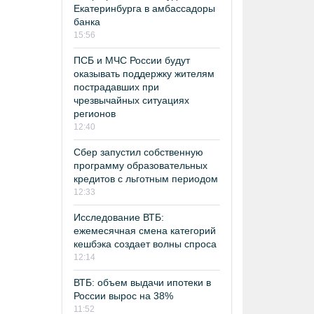
Екатеринбурга в амбассадоры
банка
15:56
ПСБ и МЧС России будут
оказывать поддержку жителям
пострадавших при
чрезвычайных ситуациях
регионов
12:40
Сбер запустил собственную
программу образовательных
кредитов с льготным периодом
12:33
Исследование ВТБ:
ежемесячная смена категорий
кешбэка создает волны спроса
12:14
ВТБ: объем выдачи ипотеки в
России вырос на 38%
11:52