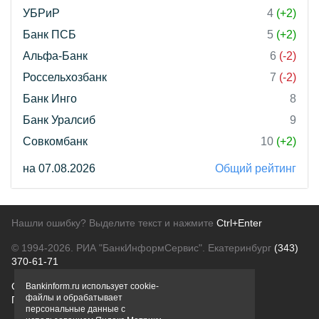
УБРиР
4
(+2)
Банк ПСБ
5
(+2)
Альфа-Банк
6
(-2)
Россельхозбанк
7
(-2)
Банк Инго
8
Банк Уралсиб
9
Совкомбанк
10
(+2)
на 07.08.2026
Общий рейтинг
Нашли ошибку? Выделите текст и нажмите
Ctrl+Enter
© 1994-2026.
РИА "БанкИнформСервис". Екатеринбург
(343)
370-61-71
О проекте
Политика конфиденциальности
Bankinform.ru использует cookie-
файлы и обрабатывает
Правовая информация
Для рекламодателей
персональные данные с