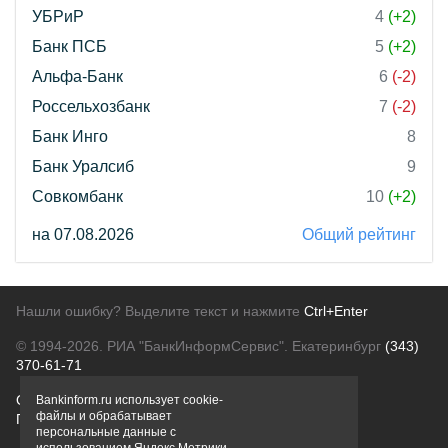
УБРиР
4
(+2)
Банк ПСБ
5
(+2)
Альфа-Банк
6
(-2)
Россельхозбанк
7
(-2)
Банк Инго
8
Банк Уралсиб
9
Совкомбанк
10
(+2)
на 07.08.2026
Общий рейтинг
Нашли ошибку? Выделите текст и нажмите
Ctrl+Enter
© 1994-2026.
РИА "БанкИнформСервис". Екатеринбург
(343)
370-61-71
О проекте
Политика конфиденциальности
Bankinform.ru использует cookie-
файлы и обрабатывает
Правовая информация
Для рекламодателей
персональные данные с