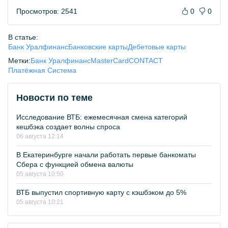
Просмотров: 2541
0
0
В статье:
Банк Уралфинанс
Банковские карты
Дебетовые карты
Метки:
Банк Уралфинанс
MasterCard
CONTACT
Платёжная Система
Новости по теме
Исследование ВТБ: ежемесячная смена категорий
кешбэка создает волны спроса
06 августа 12:14
В Екатеринбурге начали работать первые банкоматы
Сбера с функцией обмена валюты
05 августа 10:50
ВТБ выпустил спортивную карту с кэшбэком до 5%
05 августа 10:21