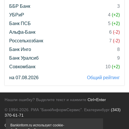
ББР Банк
3
УБРиР
4
(+2)
Банк ПСБ
5
(+2)
Альфа-Банк
6
(-2)
Россельхозбанк
7
(-2)
Банк Инго
8
Банк Уралсиб
9
Совкомбанк
10
(+2)
на 07.08.2026
Общий рейтинг
Нашли ошибку? Выделите текст и нажмите
Ctrl+Enter
© 1994-2026.
РИА "БанкИнформСервис". Екатеринбург
(343)
370-61-71
О проекте
Политика конфиденциальности
Bankinform.ru использует cookie-