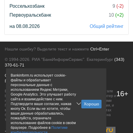
Россельхозбанк
9
(-2)
Первоуральскбанк
10
(+2)
на 08.08.2026
Общий рейтинг
Нашли ошибку? Выделите текст и нажмите
Ctrl+Enter
© 1994-2026.
РИА "БанкИнформСервис". Екатеринбург
(343)
370-61-71
О проекте
Политика конфиденциальности
Bankinform.ru использует cookie-
файлы и обрабатывает
Правовая информация
Для рекламодателей
персональные данные с
использованием Яндекс Метрики,
Вся информация о продуктах банков, размещенная на портале
16+
Google Analytics. Это улучшает работу
bankinform.ru, носит исключительно ознакомительный характер и
сайта и взаимодействие с ним.
не является публичной офертой, определяемой положениями
Подтвердите ваше согласие, нажав
ГК РФ. Информация не содержит точного и полного описания, и
кнопу Ок. Если вы не хотите, чтобы
может быть изменена. Конечные условия уточняйте на сайтах
ваши данные обрабатывались,
банков или при личном обращении. Исключительное право на
пожалуйста, ограничьте
товарные знаки принадлежит их правообладателям.
использование файлов cookie в своём
браузере. Подробнее в
Политике
конфиденциальности
.