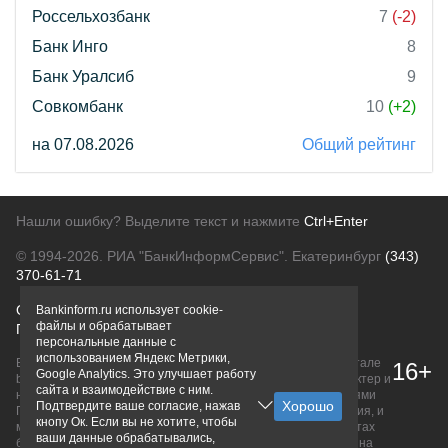
Россельхозбанк
7
(-2)
Банк Инго
8
Банк Уралсиб
9
Совкомбанк
10
(+2)
на 07.08.2026
Общий рейтинг
Нашли ошибку? Выделите текст и нажмите
Ctrl+Enter
© 1994-2026.
РИА "БанкИнформСервис". Екатеринбург
(343)
370-61-71
О проекте
Политика конфиденциальности
Bankinform.ru использует cookie-
файлы и обрабатывает
Правовая информация
Для рекламодателей
персональные данные с
использованием Яндекс Метрики,
Вся информация о продуктах банков, размещенная на портале
16+
Google Analytics. Это улучшает работу
bankinform.ru, носит исключительно ознакомительный характер и
сайта и взаимодействие с ним.
не является публичной офертой, определяемой положениями
Подтвердите ваше согласие, нажав
ГК РФ. Информация не содержит точного и полного описания, и
кнопу Ок. Если вы не хотите, чтобы
может быть изменена. Конечные условия уточняйте на сайтах
ваши данные обрабатывались,
банков или при личном обращении. Исключительное право на