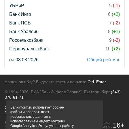
УБРиР
5
(-1)
Банк Инго
6
(+2)
Банк ПСБ
7
(-2)
Банк Уралсиб
8
(+1)
Россельхозбанк
9
(-2)
Первоуральскбанк
10
(+2)
на 08.08.2026
Общий рейтинг
Нашли ошибку? Выделите текст и нажмите
Ctrl+Enter
© 1994-2026.
РИА "БанкИнформСервис". Екатеринбург
(343)
370-61-71
О проекте
Политика конфиденциальности
Bankinform.ru использует cookie-
файлы и обрабатывает
Правовая информация
Для рекламодателей
персональные данные с
использованием Яндекс Метрики,
Вся информация о продуктах банков, размещенная на портале
16+
Google Analytics. Это улучшает работу
bankinform.ru, носит исключительно ознакомительный характер и