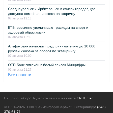
Среднеуральск и Ирбит вошли в список городов, где
доступна семейная ипотека на вторичку
07 августа 12:13
ВТБ: россияне увеличивают расходы на спорт и
здоровый образ жизни
07 августа 11:50
Альфа-Банк начислит предпринимателям до 10 000
рублей кэшбэка за оборот по эквайрингу
07 августа 10:00
ОТП Банк включён в белый список Минцифры
06 августа 21:27
Все новости
Нашли ошибку? Выделите текст и нажмите
Ctrl+Enter
© 1994-2026.
РИА "БанкИнформСервис". Екатеринбург
(343)
370-61-71