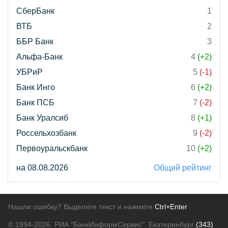
СберБанк
1
ВТБ
2
ББР Банк
3
Альфа-Банк
4
(+2)
УБРиР
5
(-1)
Банк Инго
6
(+2)
Банк ПСБ
7
(-2)
Банк Уралсиб
8
(+1)
Россельхозбанк
9
(-2)
Первоуральскбанк
10
(+2)
на 08.08.2026
Общий рейтинг
Нашли ошибку? Выделите текст и нажмите
Ctrl+Enter
© 1994-2026.
РИА "БанкИнформСервис". Екатеринбург
(343)