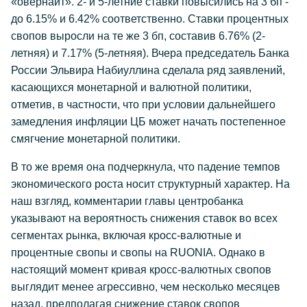
«овернайт». 2- и 5-летние ставки повысились на 3 бп -
до 6.15% и 6.42% соответственно. Ставки процентных
свопов выросли на те же 3 бп, составив 6.76% (2-
летняя) и 7.17% (5-летняя). Вчера председатель Банка
России Эльвира Набиуллина сделала ряд заявлений,
касающихся монетарной и валютной политики,
отметив, в частности, что при условии дальнейшего
замедления инфляции ЦБ может начать постепенное
смягчение монетарной политики.
В то же время она подчеркнула, что падение темпов
экономического роста носит структурный характер. На
наш взгляд, комментарии главы центробанка
указывают на вероятность снижения ставок во всех
сегментах рынка, включая кросс-валютные и
процентные свопы и свопы на RUONIA. Однако в
настоящий момент кривая кросс-валютных свопов
выглядит менее агрессивно, чем несколько месяцев
назад, предполагая снижение ставок свопов