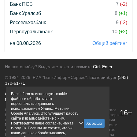
Банк ПСБ
7
(-2)
Банк Уралсиб
8
(+1)
Россельхозбанк
9
(-2)
Первоуральскбанк
10
(+2)
на 08.08.2026
Общий рейтинг
Нашли ошибку? Выделите текст и нажмите
Ctrl+Enter
© 1994-2026.
РИА "БанкИнформСервис". Екатеринбург
(343)
370-61-71
О проекте
Политика конфиденциальности
Bankinform.ru использует cookie-
файлы и обрабатывает
Правовая информация
Для рекламодателей
персональные данные с
использованием Яндекс Метрики,
Вся информация о продуктах банков, размещенная на портале
16+
Google Analytics. Это улучшает работу
bankinform.ru, носит исключительно ознакомительный характер и
сайта и взаимодействие с ним.
не является публичной офертой, определяемой положениями
Подтвердите ваше согласие, нажав
ГК РФ. Информация не содержит точного и полного описания, и
кнопу Ок. Если вы не хотите, чтобы
может быть изменена. Конечные условия уточняйте на сайтах
ваши данные обрабатывались,
банков или при личном обращении. Исключительное право на