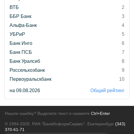
ВТБ
2
ББР Банк
3
Альфа-Банк
4
УБРиР
5
Банк Инго
6
Банк ПСБ
7
Банк Уралсиб
8
Россельхозбанк
9
Первоуральскбанк
10
на 09.08.2026
Общий рейтинг
Нашли ошибку? Выделите текст и нажмите
Ctrl+Enter
© 1994-2026.
РИА "БанкИнформСервис". Екатеринбург
(343)
370-61-71