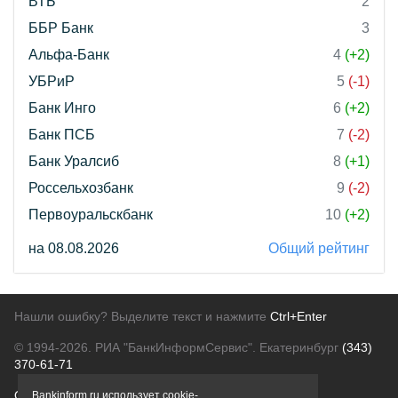
ВТБ
2
ББР Банк
3
Альфа-Банк
4
(+2)
УБРиР
5
(-1)
Банк Инго
6
(+2)
Банк ПСБ
7
(-2)
Банк Уралсиб
8
(+1)
Россельхозбанк
9
(-2)
Первоуральскбанк
10
(+2)
на 08.08.2026
Общий рейтинг
Нашли ошибку? Выделите текст и нажмите
Ctrl+Enter
© 1994-2026.
РИА "БанкИнформСервис". Екатеринбург
(343)
370-61-71
О проекте
Политика конфиденциальности
Bankinform.ru использует cookie-