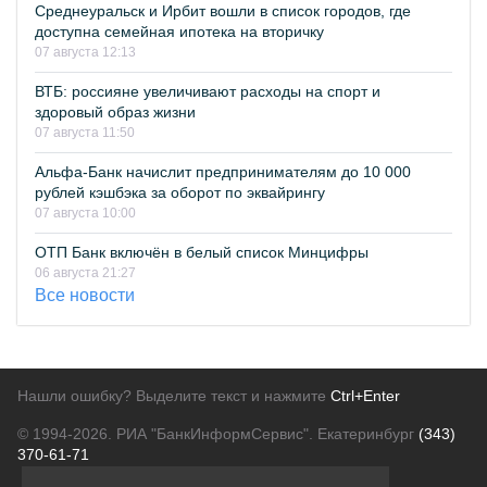
Среднеуральск и Ирбит вошли в список городов, где
доступна семейная ипотека на вторичку
07 августа 12:13
ВТБ: россияне увеличивают расходы на спорт и
здоровый образ жизни
07 августа 11:50
Альфа-Банк начислит предпринимателям до 10 000
рублей кэшбэка за оборот по эквайрингу
07 августа 10:00
ОТП Банк включён в белый список Минцифры
06 августа 21:27
Все новости
Нашли ошибку? Выделите текст и нажмите
Ctrl+Enter
© 1994-2026.
РИА "БанкИнформСервис". Екатеринбург
(343)
370-61-71