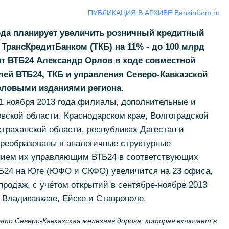
ПУБЛИКАЦИЯ В АРХИВЕ Bankinform.ru
года планирует увеличить розничный кредитный
ТрансКредитБанком (ТКБ) на 11% - до 100 млрд
т ВТБ24 Александр Орлов в ходе совместной
ей ВТБ24, ТКБ и управления Северо-Кавказской
еловыми изданиями региона.
1 ноября 2013 года филиалы, дополнительные и
ской области, Краснодарском крае, Волгоградской
страханской области, республиках Дагестан и
преобразованы в аналогичные структурные
нием их управляющим ВТБ24 в соответствующих
ТБ24 на Юге (ЮФО и СКФО) увеличится на 23 офиса,
к продаж, с учётом открытий в сентябре-ноябре 2013
 Владикавказе, Ейске и Ставрополе.
это Северо-Кавказская железная дорога, которая включает в