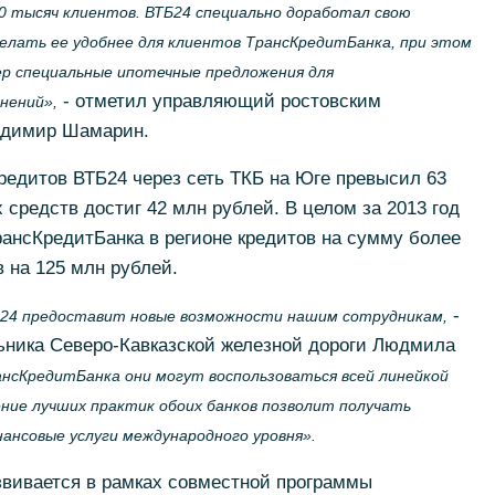
00 тысяч клиентов. ВТБ24 специально доработал свою
делать ее удобнее для клиентов ТрансКредитБанка, при этом
мер специальные ипотечные предложения для
- отметил управляющий ростовским
нений»,
адимир Шамарин.
редитов ВТБ24 через сеть ТКБ на Юге превысил 63
средств достиг 42 млн рублей. В целом за 2013 год
рансКредитБанка в регионе кредитов на сумму более
 на 125 млн рублей.
-
24 предоставит новые возможности нашим сотрудникам,
ьника Северо-Кавказской железной дороги Людмила
рансКредитБанка они могут воспользоваться всей линейкой
ение лучших практик обоих банков позволит получать
нсовые услуги международного уровня».
вивается в рамках совместной программы