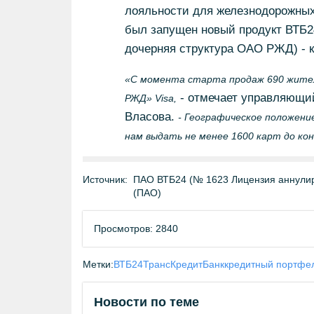
лояльности для железнодорожных
был запущен новый продукт ВТБ2
дочерняя структура ОАО РЖД) - к
«С момента старта продаж 690 жител
- отмечает управляющи
РЖД» Visa,
Власова.
- Географическое положени
нам выдать не менее 1600 карт до кон
Источник:
ПАО ВТБ24 (№ 1623 Лицензия аннулиро
(ПАО)
Просмотров: 2840
Метки:
ВТБ24
ТрансКредитБанк
кредитный портфе
Новости по теме