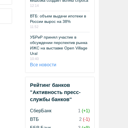
кешбэка создает волны спроса
12:14
ВТБ: объем выдачи ипотеки в
России вырос на 38%
11:52
УБРиР принял участие в
обсуждении перспектив рынка
ИЖС на выставке Open Village
Ural
10:40
Все новости
Рейтинг банков
"Активность пресс-
службы банков"
СберБанк
1
(+1)
ВТБ
2
(-1)
ББР Банк
3
(+9)