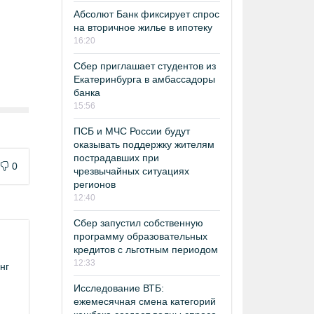
Абсолют Банк фиксирует спрос
на вторичное жилье в ипотеку
16:20
Сбер приглашает студентов из
Екатеринбурга в амбассадоры
банка
15:56
ПСБ и МЧС России будут
оказывать поддержку жителям
пострадавших при
0
чрезвычайных ситуациях
регионов
12:40
Сбер запустил собственную
программу образовательных
кредитов с льготным периодом
12:33
нг
Исследование ВТБ:
ежемесячная смена категорий