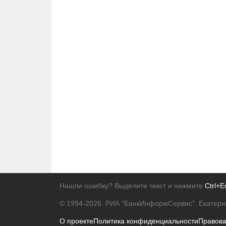
Нашли ошибку? Выделите текст и нажмите
Ctrl+E
© 1994-2026.
РИА "БанкИнформСервис". Екатери
О проекте
Политика конфиденциальности
Правов