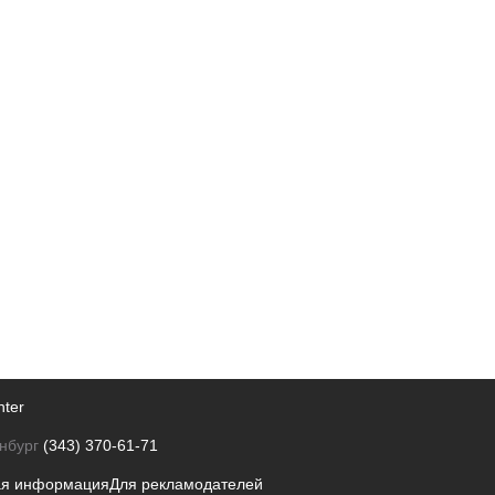
nter
нбург
(343) 370-61-71
ая информация
Для рекламодателей