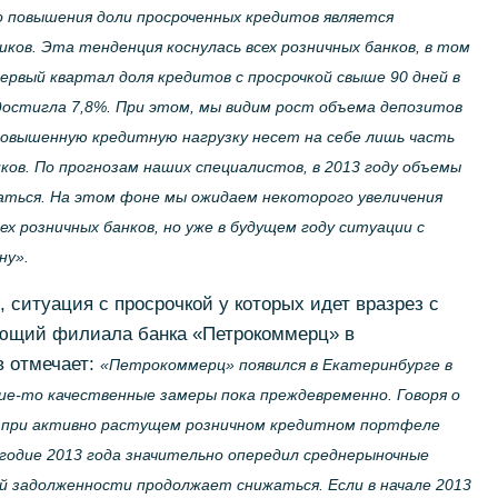
о повышения доли просроченных кредитов является
ков. Эта тенденция коснулась всех розничных банков, в том
ервый квартал доля кредитов с просрочкой свыше 90 дней в
и достигла 7,8%. При этом, мы видим рост объема депозитов
 повышенную кредитную нагрузку несет на себе лишь часть
ков. По прогнозам наших специалистов, в 2013 году объемы
аться. На этом фоне мы ожидаем некоторого увеличения
ех розничных банков, но уже в будущем году ситуации с
ну».
, ситуация с просрочкой у которых идет вразрез с
яющий филиала банка «Петрокоммерц» в
в отмечает:
«Петрокоммерц» появился в Екатеринбурге в
кие-то качественные замеры пока преждевременно. Говоря о
 при активно растущем розничном кредитном портфеле
угодие 2013 года значительно опередил среднерыночные
ой задолженности продолжает снижаться. Если в начале 2013