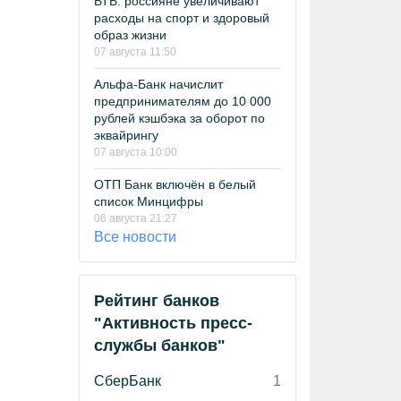
ВТБ: россияне увеличивают
расходы на спорт и здоровый
образ жизни
07 августа 11:50
Альфа-Банк начислит
предпринимателям до 10 000
рублей кэшбэка за оборот по
эквайрингу
07 августа 10:00
ОТП Банк включён в белый
список Минцифры
06 августа 21:27
Все новости
Рейтинг банков
"Активность пресс-
службы банков"
СберБанк
1