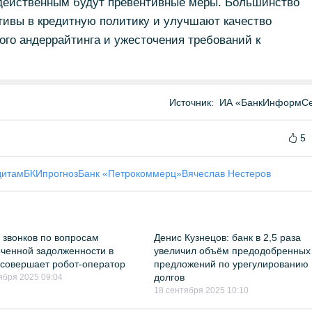
действенным будут превентивные меры. Большинство
ктивы в кредитную политику и улучшают качество
ого андеррайтинга и ужесточения требований к
Источник:
ИА «БанкИнформСе
5
дитам
БКИ
прогноз
Банк «Петрокоммерц»
Вячеслав Нестеров
0 звонков по вопросам
Денис Кузнецов: банк в 2,5 раза
ченной задолженности в
увеличил объём предодобренных
совершает робот-оператор
предложений по урегулированию
долгов
ября 2025 09:04
18 сентября 2025 10:10