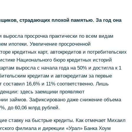
мщиков, страдающих плохой памятью. За год она
и выросла просрочка практически по всем видам
ием ипотеки. Увеличение просроченной
торе кредитных карт, автокредитов и потребительских
тистике Национального бюро кредитных историй
артам выросла с начала года на 50% и достигла к 1
бительским кредитам и автокредитам за первые
т составил 16,6% и 11% соответственно. Лишь
нденции: здесь заемщики проявляют
нии займов. Зафиксировано даже снижение объема
%, до 60,06 млрд рублей.
ие ставку на быстрые кредиты. Как отмечает Михаил
ргского филиала и дирекции «Урал» Банка Хоум