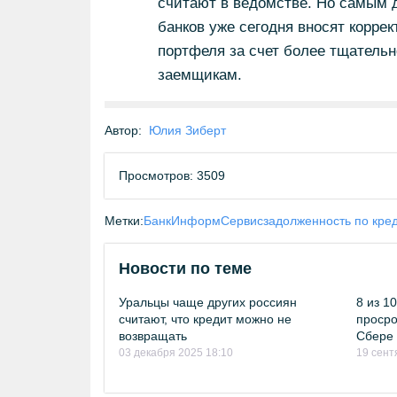
считают в ведомстве. Но самым 
банков уже сегодня вносят корре
портфеля за счет более тщательн
заемщикам.
Автор:
Юлия Зиберт
Просмотров: 3509
Метки:
БанкИнформСервис
задолженность по кре
Новости по теме
Уральцы чаще других россиян
8 из 1
считают, что кредит можно не
просро
возвращать
Сбере 
03 декабря 2025 18:10
19 сент