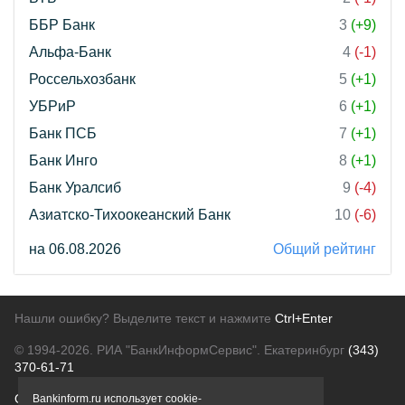
ББР Банк
3
(+9)
Альфа-Банк
4
(-1)
Россельхозбанк
5
(+1)
УБРиР
6
(+1)
Банк ПСБ
7
(+1)
Банк Инго
8
(+1)
Банк Уралсиб
9
(-4)
Азиатско-Тихоокеанский Банк
10
(-6)
на 06.08.2026
Общий рейтинг
Нашли ошибку? Выделите текст и нажмите
Ctrl+Enter
© 1994-2026.
РИА "БанкИнформСервис". Екатеринбург
(343)
370-61-71
О проекте
Политика конфиденциальности
Bankinform.ru использует cookie-