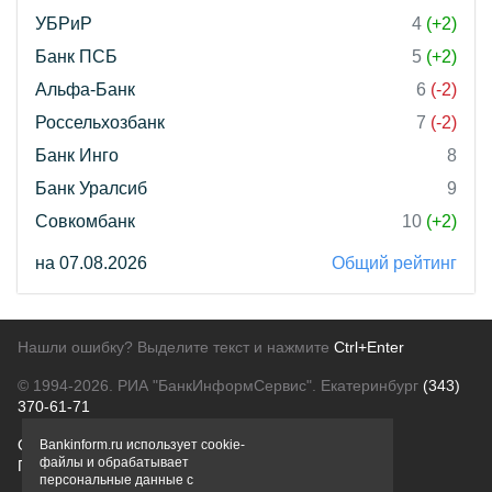
УБРиР
4
(+2)
Банк ПСБ
5
(+2)
Альфа-Банк
6
(-2)
Россельхозбанк
7
(-2)
Банк Инго
8
Банк Уралсиб
9
Совкомбанк
10
(+2)
на 07.08.2026
Общий рейтинг
Нашли ошибку? Выделите текст и нажмите
Ctrl+Enter
© 1994-2026.
РИА "БанкИнформСервис". Екатеринбург
(343)
370-61-71
О проекте
Политика конфиденциальности
Bankinform.ru использует cookie-
файлы и обрабатывает
Правовая информация
Для рекламодателей
персональные данные с