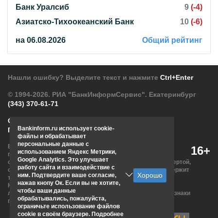
Банк Уралсиб
9
(-4)
Азиатско-Тихоокеанский Банк
10
(-6)
на 06.08.2026
Общий рейтинг
Нашли ошибку? Выделите текст и нажмите
Ctrl+Enter
© 1994-2026.
РИА "БанкИнформСервис". Екатеринбург
(343) 370-61-71
О проекте
Политика конфиденциальности
Bankinform.ru использует cookie-
Правовая информация
Для рекламодателей
файлы и обрабатывает
персональные данные с
Вся информация о продуктах банков, размещенная на
16+
использованием Яндекс Метрики,
портале bankinform.ru, носит исключительно
Google Analytics. Это улучшает
ознакомительный характер и не является публичной офертой,
работу сайта и взаимодействие с
определяемой положениями ГК РФ. Информация не содержит
ним. Подтвердите ваше согласие,
точного и полного описания, и может быть изменена.
нажав кнопу Ок. Если вы не хотите,
Конечные условия уточняйте на сайтах банков или при
чтобы ваши данные
личном обращении. Исключительное право на товарные знаки
обрабатывались, пожалуйста,
принадлежит их правообладателям.
ограничьте использование файлов
cookie в своём браузере. Подробнее