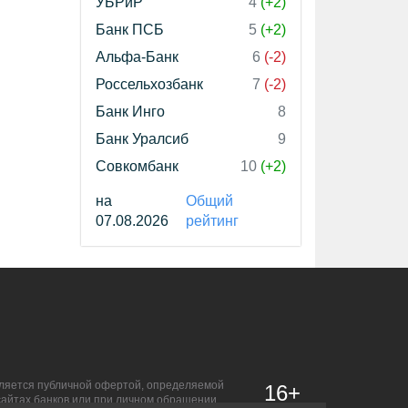
УБРиР
4
(+2)
Банк ПСБ
5
(+2)
Альфа-Банк
6
(-2)
Россельхозбанк
7
(-2)
Банк Инго
8
Банк Уралсиб
9
Совкомбанк
10
(+2)
на
Общий
07.08.2026
рейтинг
является публичной офертой, определяемой
16+
сайтах банков или при личном обращении.