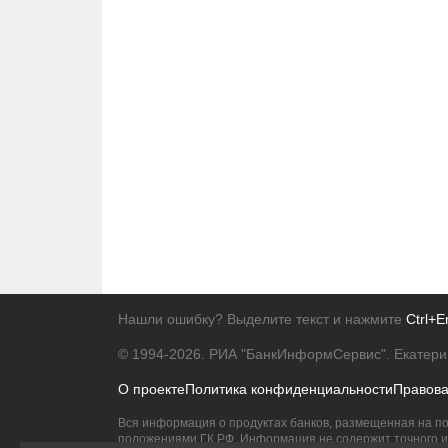
Нашли ошибку? Выделите текст и нажмите
Ctrl+E
© 1994-2026.
РИА "БанкИнформСервис". Екатери
О проекте
Политика конфиденциальности
Правов
Вся информация о продуктах банков, размещенная на по
положениями ГК РФ. Информация не содержит точного и 