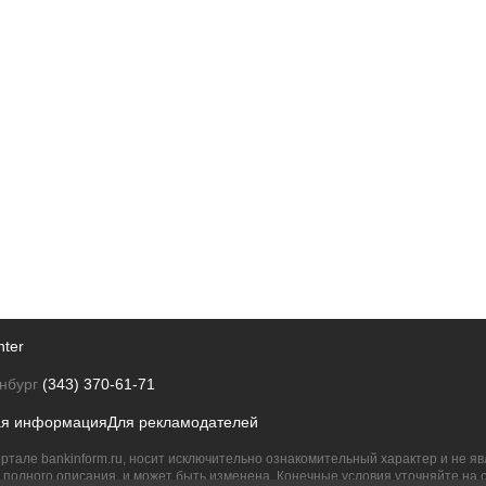
nter
нбург
(343) 370-61-71
ая информация
Для рекламодателей
ртале bankinform.ru, носит исключительно ознакомительный характер и не 
полного описания, и может быть изменена. Конечные условия уточняйте на 