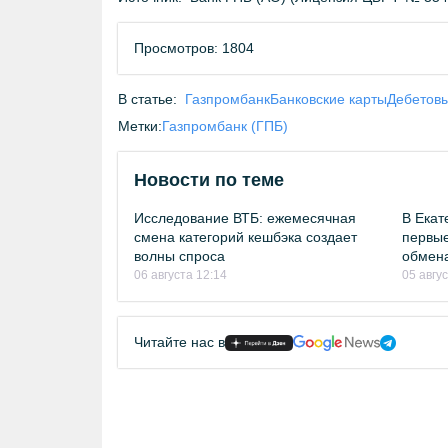
Просмотров: 1804
В статье:
Газпромбанк
Банковские карты
Дебетовы
Метки:
Газпромбанк (ГПБ)
Новости по теме
Исследование ВТБ: ежемесячная
В Екат
смена категорий кешбэка создает
первые
волны спроса
обмен
06 августа 12:14
05 авгу
Читайте нас в