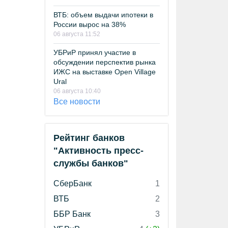
ВТБ: объем выдачи ипотеки в
России вырос на 38%
06 августа 11:52
УБРиР принял участие в
обсуждении перспектив рынка
ИЖС на выставке Open Village
Ural
06 августа 10:40
Все новости
Рейтинг банков
"Активность пресс-
службы банков"
СберБанк
1
ВТБ
2
ББР Банк
3