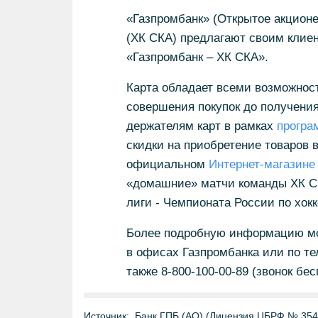
«Газпромбанк» (Открытое акцион
(ХК СКА) предлагают своим клие
«Газпромбанк – ХК СКА».
Карта обладает всеми возможнос
совершения покупок до получения
держателям карт в рамках
програ
скидки на приобретение товаров 
официальном
Интернет-магазин
«домашние» матчи команды ХК СК
лиги - Чемпионата России по хок
Более подробную информацию м
в офисах Газпромбанка или по теле
также 8-800-100-00-89 (звонок бе
Источник:
Банк ГПБ (АО) (Лицензия ЦБРФ № 354