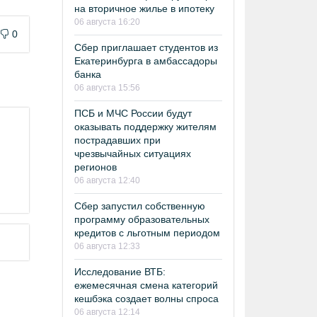
на вторичное жилье в ипотеку
06 августа 16:20
0
Сбер приглашает студентов из
Екатеринбурга в амбассадоры
банка
06 августа 15:56
ПСБ и МЧС России будут
оказывать поддержку жителям
пострадавших при
чрезвычайных ситуациях
регионов
06 августа 12:40
Сбер запустил собственную
программу образовательных
кредитов с льготным периодом
06 августа 12:33
Исследование ВТБ:
ежемесячная смена категорий
кешбэка создает волны спроса
06 августа 12:14