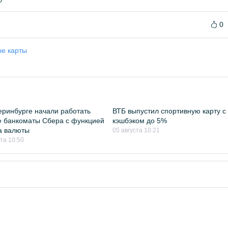
0
е карты
еринбурге начали работать
ВТБ выпустил спортивную карту с
 банкоматы Сбера с функцией
кэшбэком до 5%
а валюты
05 августа 10:21
ста 10:50