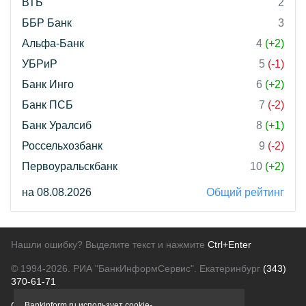
ВТБ
2
ББР Банк
3
Альфа-Банк
4
(+2)
УБРиР
5
(-1)
Банк Инго
6
(+2)
Банк ПСБ
7
(-2)
Банк Уралсиб
8
(+1)
Россельхозбанк
9
(-2)
Первоуральскбанк
10
(+2)
на 08.08.2026
Общий рейтинг
Нашли ошибку? Выделите текст и нажмите
Ctrl+Enter
© 1994-2026.
РИА "БанкИнформСервис". Екатеринбург
(343)
370-61-71
О проекте
Политика конфиденциальности
Bankinform.ru использует cookie-