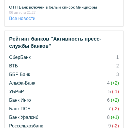
ОТП Банк включён в белый список Минцифры
06 августа 21:27
Все новости
Рейтинг банков "Активность пресс-
службы банков"
СберБанк
1
ВТБ
2
ББР Банк
3
Альфа-Банк
4
(+2)
УБРиР
5
(-1)
Банк Инго
6
(+2)
Банк ПСБ
7
(-2)
Банк Уралсиб
8
(+1)
Россельхозбанк
9
(-2)