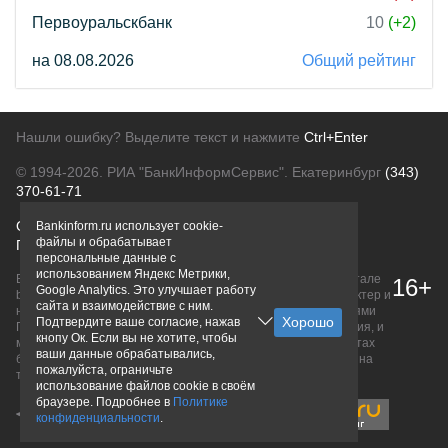
Первоуральскбанк
10
(+2)
на 08.08.2026
Общий рейтинг
Нашли ошибку? Выделите текст и нажмите
Ctrl+Enter
© 1994-2026.
РИА "БанкИнформСервис". Екатеринбург
(343)
370-61-71
О проекте
Политика конфиденциальности
Bankinform.ru использует cookie-
файлы и обрабатывает
Правовая информация
Для рекламодателей
персональные данные с
использованием Яндекс Метрики,
Вся информация о продуктах банков, размещенная на портале
16+
Google Analytics. Это улучшает работу
bankinform.ru, носит исключительно ознакомительный характер и
сайта и взаимодействие с ним.
не является публичной офертой, определяемой положениями
Подтвердите ваше согласие, нажав
ГК РФ. Информация не содержит точного и полного описания, и
кнопу Ок. Если вы не хотите, чтобы
может быть изменена. Конечные условия уточняйте на сайтах
ваши данные обрабатывались,
банков или при личном обращении. Исключительное право на
пожалуйста, ограничьте
товарные знаки принадлежит их правообладателям.
использование файлов cookie в своём
браузере. Подробнее в
Политике
конфиденциальности
.