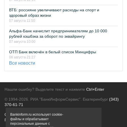
ВТБ: россияне увеличивают расходы на спорт и
здоровый образ жизни
07 августа 11:50
Альфа-Банк начислит предпринимателям до 10 000
рублей кэшбэка за оборот по эквайрингу
07 августа 10:00
ОТП Банк включён в белый список Минцифры
06 августа 21:27
Все новости
Нашли ошибку? Выделите текст и нажмите
Ctrl+Enter
© 1994-2026.
РИА "БанкИнформСервис". Екатеринбург
(343)
370-61-71
О проекте
Политика конфиденциальности
Bankinform.ru использует cookie-
файлы и обрабатывает
Правовая информация
Для рекламодателей
персональные данные с